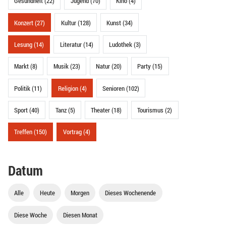
Gesundheit (22)
Jugend (70)
Kino (4)
Konzert (27)
Kultur (128)
Kunst (34)
Lesung (14)
Literatur (14)
Ludothek (3)
Markt (8)
Musik (23)
Natur (20)
Party (15)
Politik (11)
Religion (4)
Senioren (102)
Sport (40)
Tanz (5)
Theater (18)
Tourismus (2)
Treffen (150)
Vortrag (4)
Datum
Alle
Heute
Morgen
Dieses Wochenende
Diese Woche
Diesen Monat