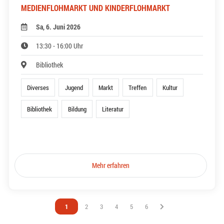
MEDIENFLOHMARKT UND KINDERFLOHMARKT
Sa, 6. Juni 2026
13:30 - 16:00 Uhr
Bibliothek
Diverses
Jugend
Markt
Treffen
Kultur
Bibliothek
Bildung
Literatur
Mehr erfahren
Vous êtes sur la page
1
Vous êtes sur la page
2
Vous êtes sur la page
3
Vous êtes sur la page
4
Vous êtes sur la page
5
Vous êtes sur la page
6