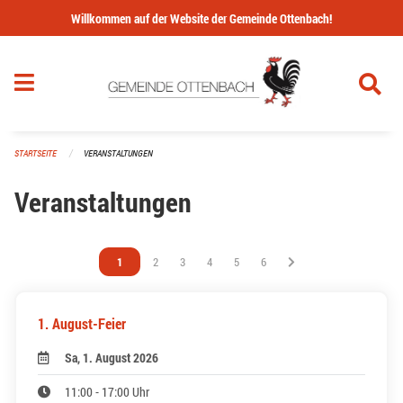
Navigation überspringen
Willkommen auf der Website der Gemeinde Ottenbach!
STARTSEITE
VERANSTALTUNGEN
Veranstaltungen
Vous êtes sur la page
1
Vous êtes sur la page
2
Vous êtes sur la page
3
Vous êtes sur la page
4
Vous êtes sur la page
5
Vous êtes sur la page
6
1. August-Feier
Sa, 1. August 2026
11:00 - 17:00 Uhr