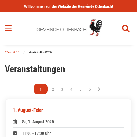
Navigation überspringen
Willkommen auf der Website der Gemeinde Ottenbach!
STARTSEITE
VERANSTALTUNGEN
Veranstaltungen
Vous êtes sur la page
1
Vous êtes sur la page
2
Vous êtes sur la page
3
Vous êtes sur la page
4
Vous êtes sur la page
5
Vous êtes sur la page
6
1. August-Feier
Sa, 1. August 2026
11:00 - 17:00 Uhr