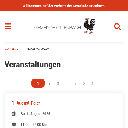
Navigation überspringen
Willkommen auf der Website der Gemeinde Ottenbach!
STARTSEITE
VERANSTALTUNGEN
Veranstaltungen
Vous êtes sur la page
1
Vous êtes sur la page
2
Vous êtes sur la page
3
Vous êtes sur la page
4
Vous êtes sur la page
5
Vous êtes sur la page
6
1. August-Feier
Sa, 1. August 2026
11:00 - 17:00 Uhr