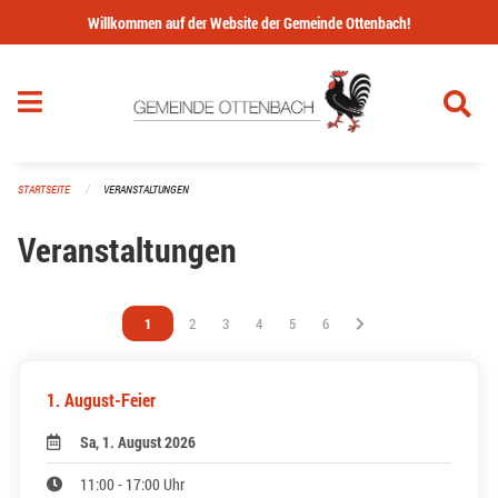
Navigation überspringen
Willkommen auf der Website der Gemeinde Ottenbach!
STARTSEITE
VERANSTALTUNGEN
Veranstaltungen
Vous êtes sur la page
1
Vous êtes sur la page
2
Vous êtes sur la page
3
Vous êtes sur la page
4
Vous êtes sur la page
5
Vous êtes sur la page
6
1. August-Feier
Sa, 1. August 2026
11:00 - 17:00 Uhr