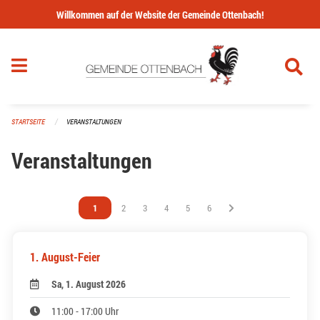
Navigation überspringen
Willkommen auf der Website der Gemeinde Ottenbach!
STARTSEITE
VERANSTALTUNGEN
Veranstaltungen
Vous êtes sur la page
1
Vous êtes sur la page
2
Vous êtes sur la page
3
Vous êtes sur la page
4
Vous êtes sur la page
5
Vous êtes sur la page
6
1. August-Feier
Sa, 1. August 2026
11:00 - 17:00 Uhr