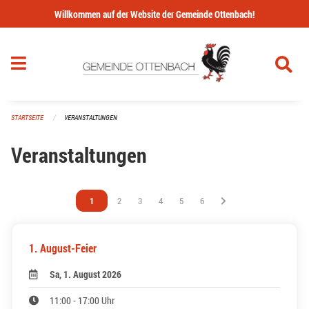
Navigation überspringen
Willkommen auf der Website der Gemeinde Ottenbach!
STARTSEITE
VERANSTALTUNGEN
Veranstaltungen
Vous êtes sur la page
1
Vous êtes sur la page
2
Vous êtes sur la page
3
Vous êtes sur la page
4
Vous êtes sur la page
5
Vous êtes sur la page
6
1. August-Feier
Sa, 1. August 2026
11:00 - 17:00 Uhr