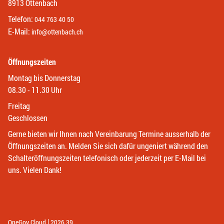
8913 Ottenbach
Telefon:
044 763 40 50
E-Mail:
info@ottenbach.ch
Öffnungszeiten
Montag bis Donnerstag
08.30 - 11.30 Uhr
Freitag
Geschlossen
Gerne bieten wir Ihnen nach Vereinbarung Termine ausserhalb der
Öffnungszeiten an. Melden Sie sich dafür ungeniert während den
Schalteröffnungszeiten telefonisch oder jederzeit per E-Mail bei
uns. Vielen Dank!
|
(External Link)
(External Link)
OneGov Cloud
2026.39