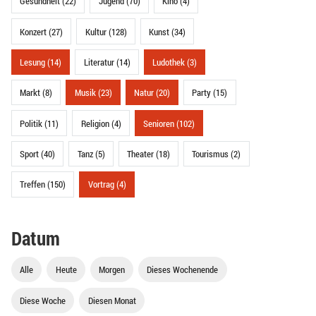
Gesundheit (22)
Jugend (70)
Kino (4)
Konzert (27)
Kultur (128)
Kunst (34)
Lesung (14)
Literatur (14)
Ludothek (3)
Markt (8)
Musik (23)
Natur (20)
Party (15)
Politik (11)
Religion (4)
Senioren (102)
Sport (40)
Tanz (5)
Theater (18)
Tourismus (2)
Treffen (150)
Vortrag (4)
Datum
Alle
Heute
Morgen
Dieses Wochenende
Diese Woche
Diesen Monat