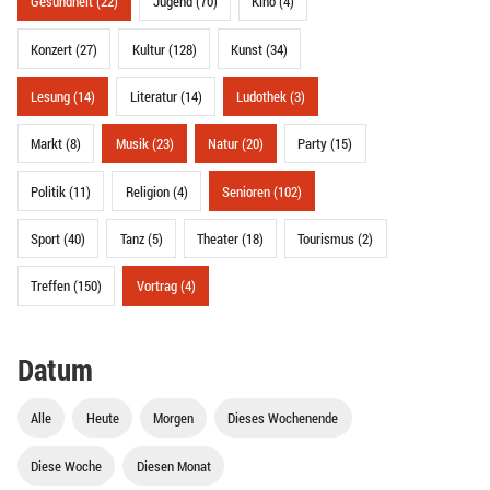
Gesundheit (22)
Jugend (70)
Kino (4)
Konzert (27)
Kultur (128)
Kunst (34)
Lesung (14)
Literatur (14)
Ludothek (3)
Markt (8)
Musik (23)
Natur (20)
Party (15)
Politik (11)
Religion (4)
Senioren (102)
Sport (40)
Tanz (5)
Theater (18)
Tourismus (2)
Treffen (150)
Vortrag (4)
Datum
Alle
Heute
Morgen
Dieses Wochenende
Diese Woche
Diesen Monat