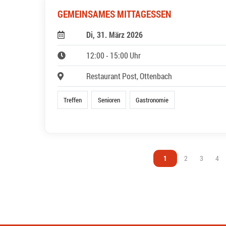
GEMEINSAMES MITTAGESSEN
Di, 31. März 2026
12:00 - 15:00 Uhr
Restaurant Post, Ottenbach
Treffen
Senioren
Gastronomie
Vous êtes sur la page
1
Vous êtes sur l
2
Vous êtes
3
Vou
4