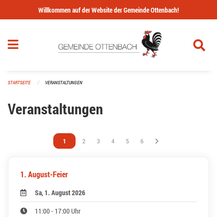
Navigation überspringen
Willkommen auf der Website der Gemeinde Ottenbach!
STARTSEITE
VERANSTALTUNGEN
Veranstaltungen
Vous êtes sur la page
1
Vous êtes sur la page
2
Vous êtes sur la page
3
Vous êtes sur la page
4
Vous êtes sur la page
5
Vous êtes sur la page
6
1. August-Feier
Sa, 1. August 2026
11:00 - 17:00 Uhr