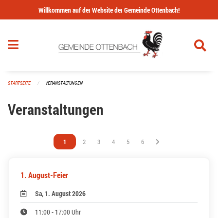
Navigation überspringen
Willkommen auf der Website der Gemeinde Ottenbach!
STARTSEITE
VERANSTALTUNGEN
Veranstaltungen
Vous êtes sur la page
1
Vous êtes sur la page
2
Vous êtes sur la page
3
Vous êtes sur la page
4
Vous êtes sur la page
5
Vous êtes sur la page
6
1. August-Feier
Sa, 1. August 2026
11:00 - 17:00 Uhr