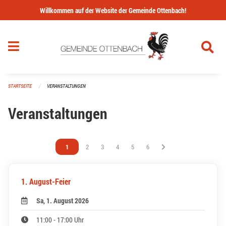
Navigation überspringen
Willkommen auf der Website der Gemeinde Ottenbach!
STARTSEITE
VERANSTALTUNGEN
Veranstaltungen
Vous êtes sur la page
1
Vous êtes sur la page
2
Vous êtes sur la page
3
Vous êtes sur la page
4
Vous êtes sur la page
5
Vous êtes sur la page
6
1. August-Feier
Sa, 1. August 2026
11:00 - 17:00 Uhr