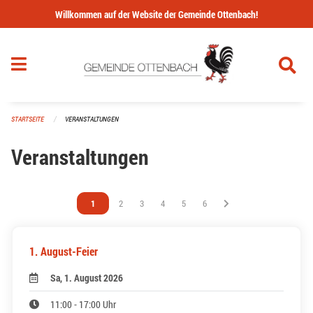
Navigation überspringen
Willkommen auf der Website der Gemeinde Ottenbach!
STARTSEITE
VERANSTALTUNGEN
Veranstaltungen
Vous êtes sur la page
1
Vous êtes sur la page
2
Vous êtes sur la page
3
Vous êtes sur la page
4
Vous êtes sur la page
5
Vous êtes sur la page
6
1. August-Feier
Sa, 1. August 2026
11:00 - 17:00 Uhr