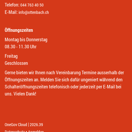
Telefon:
044 763 40 50
E-Mail:
info@ottenbach.ch
Öffnungszeiten
Montag bis Donnerstag
08.30 - 11.30 Uhr
Freitag
Geschlossen
Gerne bieten wir Ihnen nach Vereinbarung Termine ausserhalb der
Öffnungszeiten an. Melden Sie sich dafür ungeniert während den
Schalteröffnungszeiten telefonisch oder jederzeit per E-Mail bei
uns. Vielen Dank!
|
(External Link)
(External Link)
OneGov Cloud
2026.39
(External Link)
Datenschutz
Anmelden