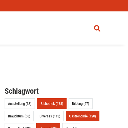
Schlagwort
Ausstellung (38)
Bibliothek (178)
Bildung (67)
Brauchtum (58)
Diverses (113)
Gastronomie (120)