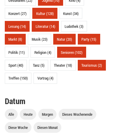
Gesundheit (22)
Jugend (70)
Kino (4)
Konzert (27)
Kultur (128)
Kunst (34)
Lesung (14)
Literatur (14)
Ludothek (3)
Markt (8)
Musik (23)
Natur (20)
Party (15)
Politik (11)
Religion (4)
Senioren (102)
Sport (40)
Tanz (5)
Theater (18)
Tourismus (2)
Treffen (150)
Vortrag (4)
Datum
Alle
Heute
Morgen
Dieses Wochenende
Diese Woche
Diesen Monat