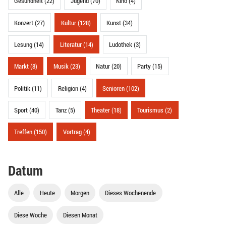
Gesundheit (22)
Jugend (70)
Kino (4)
Konzert (27)
Kultur (128)
Kunst (34)
Lesung (14)
Literatur (14)
Ludothek (3)
Markt (8)
Musik (23)
Natur (20)
Party (15)
Politik (11)
Religion (4)
Senioren (102)
Sport (40)
Tanz (5)
Theater (18)
Tourismus (2)
Treffen (150)
Vortrag (4)
Datum
Alle
Heute
Morgen
Dieses Wochenende
Diese Woche
Diesen Monat