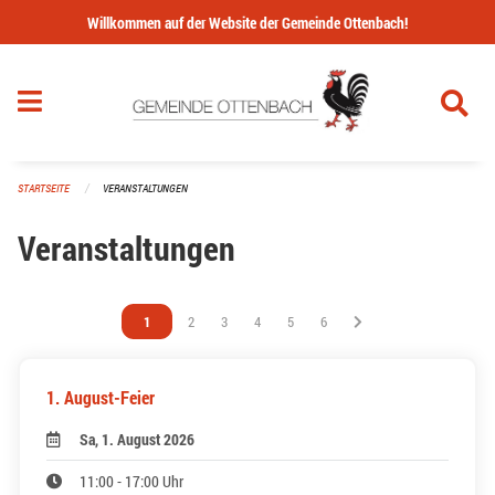
Navigation überspringen
Willkommen auf der Website der Gemeinde Ottenbach!
STARTSEITE
VERANSTALTUNGEN
Veranstaltungen
Vous êtes sur la page
1
Vous êtes sur la page
2
Vous êtes sur la page
3
Vous êtes sur la page
4
Vous êtes sur la page
5
Vous êtes sur la page
6
1. August-Feier
Sa, 1. August 2026
11:00 - 17:00 Uhr