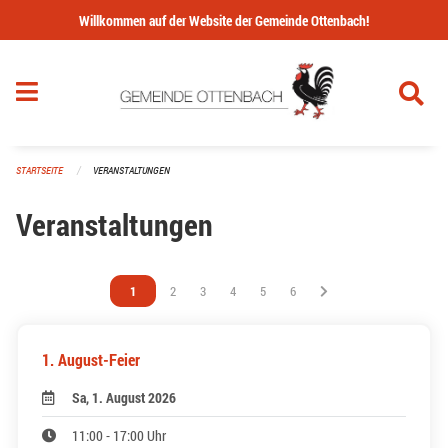
Navigation überspringen
Willkommen auf der Website der Gemeinde Ottenbach!
STARTSEITE
VERANSTALTUNGEN
Veranstaltungen
Vous êtes sur la page
1
Vous êtes sur la page
2
Vous êtes sur la page
3
Vous êtes sur la page
4
Vous êtes sur la page
5
Vous êtes sur la page
6
1. August-Feier
Sa, 1. August 2026
11:00 - 17:00 Uhr