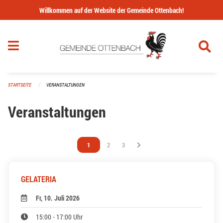
Navigation überspringen
Willkommen auf der Website der Gemeinde Ottenbach!
STARTSEITE
VERANSTALTUNGEN
Veranstaltungen
Vous êtes sur la page
1
Vous êtes sur la page
2
Vous êtes sur la page
3
GELATERIA
Fr, 10. Juli 2026
15:00 - 17:00 Uhr