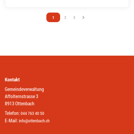
Vous êtes sur la page
1
Vous êtes sur la page
2
Vous êtes sur la page
3
Kontakt
Gemeindeverwaltung
Affolternstrasse 3
8913 Ottenbach
Telefon:
044 763 40 50
E-Mail:
info@ottenbach.ch