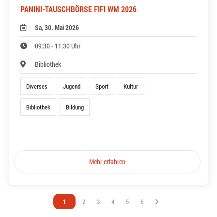
PANINI-TAUSCHBÖRSE FIFI WM 2026
Sa, 30. Mai 2026
09:30 - 11:30 Uhr
Bibliothek
Diverses
Jugend
Sport
Kultur
Bibliothek
Bildung
Mehr erfahren
Vous êtes sur la page
1
Vous êtes sur la page
2
Vous êtes sur la page
3
Vous êtes sur la page
4
Vous êtes sur la page
5
Vous êtes sur la page
6