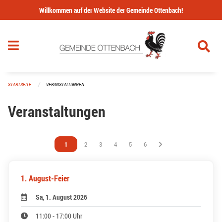
Navigation überspringen
Willkommen auf der Website der Gemeinde Ottenbach!
STARTSEITE
VERANSTALTUNGEN
Veranstaltungen
Vous êtes sur la page
1
Vous êtes sur la page
2
Vous êtes sur la page
3
Vous êtes sur la page
4
Vous êtes sur la page
5
Vous êtes sur la page
6
1. August-Feier
Sa, 1. August 2026
11:00 - 17:00 Uhr