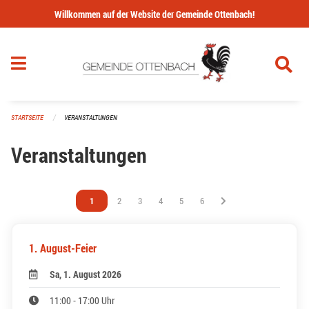
Navigation überspringen
Willkommen auf der Website der Gemeinde Ottenbach!
STARTSEITE
VERANSTALTUNGEN
Veranstaltungen
Vous êtes sur la page
1
Vous êtes sur la page
2
Vous êtes sur la page
3
Vous êtes sur la page
4
Vous êtes sur la page
5
Vous êtes sur la page
6
1. August-Feier
Sa, 1. August 2026
11:00 - 17:00 Uhr