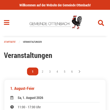
Navigation überspringen
Willkommen auf der Website der Gemeinde Ottenbach!
STARTSEITE
VERANSTALTUNGEN
Veranstaltungen
Vous êtes sur la page
1
Vous êtes sur la page
2
Vous êtes sur la page
3
Vous êtes sur la page
4
Vous êtes sur la page
5
Vous êtes sur la page
6
1. August-Feier
Sa, 1. August 2026
11:00 - 17:00 Uhr