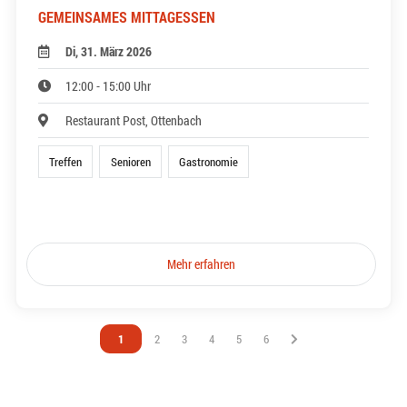
GEMEINSAMES MITTAGESSEN
Di, 31. März 2026
12:00 - 15:00 Uhr
Restaurant Post, Ottenbach
Treffen
Senioren
Gastronomie
Mehr erfahren
Vous êtes sur la page
1
Vous êtes sur la page
2
Vous êtes sur la page
3
Vous êtes sur la page
4
Vous êtes sur la page
5
Vous êtes sur la page
6