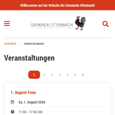
Navigation überspringen
Willkommen auf der Website der Gemeinde Ottenbach!
STARTSEITE
VERANSTALTUNGEN
Veranstaltungen
Vous êtes sur la page
1
Vous êtes sur la page
2
Vous êtes sur la page
3
Vous êtes sur la page
4
Vous êtes sur la page
5
Vous êtes sur la page
6
1. August-Feier
Sa, 1. August 2026
11:00 - 17:00 Uhr