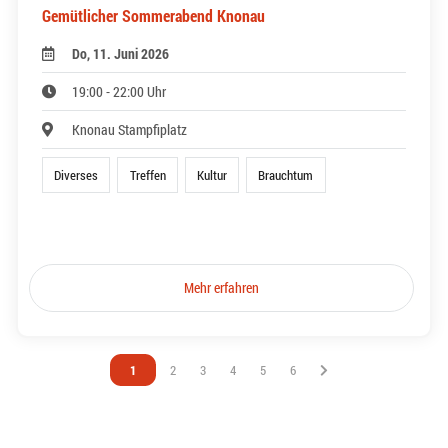
Gemütlicher Sommerabend Knonau
Do, 11. Juni 2026
19:00 - 22:00 Uhr
Knonau Stampfiplatz
Diverses
Treffen
Kultur
Brauchtum
Mehr erfahren
Vous êtes sur la page
1
Vous êtes sur la page
2
Vous êtes sur la page
3
Vous êtes sur la page
4
Vous êtes sur la page
5
Vous êtes sur la page
6