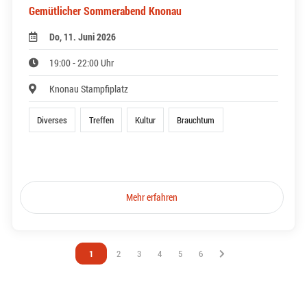
Gemütlicher Sommerabend Knonau
Do, 11. Juni 2026
19:00 - 22:00 Uhr
Knonau Stampfiplatz
Diverses
Treffen
Kultur
Brauchtum
Mehr erfahren
Vous êtes sur la page
1
Vous êtes sur la page
2
Vous êtes sur la page
3
Vous êtes sur la page
4
Vous êtes sur la page
5
Vous êtes sur la page
6