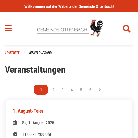
Navigation überspringen
Willkommen auf der Website der Gemeinde Ottenbach!
STARTSEITE
VERANSTALTUNGEN
Veranstaltungen
Vous êtes sur la page
1
Vous êtes sur la page
2
Vous êtes sur la page
3
Vous êtes sur la page
4
Vous êtes sur la page
5
Vous êtes sur la page
6
1. August-Feier
Sa, 1. August 2026
11:00 - 17:00 Uhr