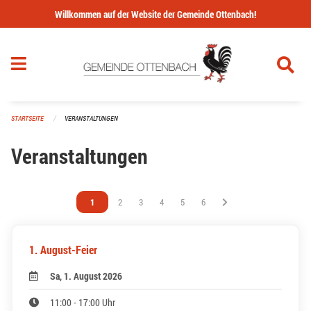
Navigation überspringen
Willkommen auf der Website der Gemeinde Ottenbach!
STARTSEITE
VERANSTALTUNGEN
Veranstaltungen
Vous êtes sur la page
1
Vous êtes sur la page
2
Vous êtes sur la page
3
Vous êtes sur la page
4
Vous êtes sur la page
5
Vous êtes sur la page
6
1. August-Feier
Sa, 1. August 2026
11:00 - 17:00 Uhr