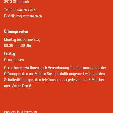
8913 Ottenbach
Telefon:
044 763 40 50
E-Mail:
info@ottenbach.ch
Öffnungszeiten
Montag bis Donnerstag
08.30 - 11.30 Uhr
Freitag
Geschlossen
Gerne bieten wir Ihnen nach Vereinbarung Termine ausserhalb der
Öffnungszeiten an. Melden Sie sich dafür ungeniert während den
Schalteröffnungszeiten telefonisch oder jederzeit per E-Mail bei
uns. Vielen Dank!
|
(External Link)
(External Link)
OneGov Cloud
2026.39