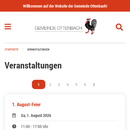
Navigation überspringen
Willkommen auf der Website der Gemeinde Ottenbach!
STARTSEITE
VERANSTALTUNGEN
Veranstaltungen
Vous êtes sur la page
1
Vous êtes sur la page
2
Vous êtes sur la page
3
Vous êtes sur la page
4
Vous êtes sur la page
5
Vous êtes sur la page
6
1. August-Feier
Sa, 1. August 2026
11:00 - 17:00 Uhr