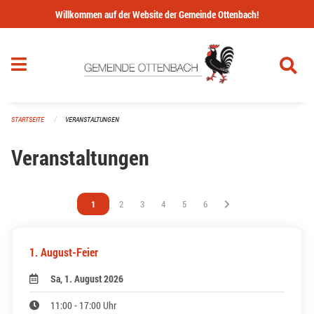
Navigation überspringen
Willkommen auf der Website der Gemeinde Ottenbach!
STARTSEITE
VERANSTALTUNGEN
Veranstaltungen
Vous êtes sur la page
1
Vous êtes sur la page
2
Vous êtes sur la page
3
Vous êtes sur la page
4
Vous êtes sur la page
5
Vous êtes sur la page
6
1. August-Feier
Sa, 1. August 2026
11:00 - 17:00 Uhr