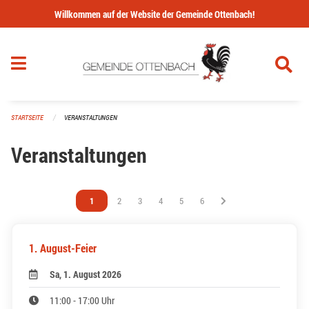
Navigation überspringen
Willkommen auf der Website der Gemeinde Ottenbach!
STARTSEITE
VERANSTALTUNGEN
Veranstaltungen
Vous êtes sur la page
1
Vous êtes sur la page
2
Vous êtes sur la page
3
Vous êtes sur la page
4
Vous êtes sur la page
5
Vous êtes sur la page
6
1. August-Feier
Sa, 1. August 2026
11:00 - 17:00 Uhr