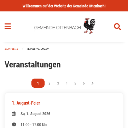
Navigation überspringen
Willkommen auf der Website der Gemeinde Ottenbach!
STARTSEITE
VERANSTALTUNGEN
Veranstaltungen
Vous êtes sur la page
1
Vous êtes sur la page
2
Vous êtes sur la page
3
Vous êtes sur la page
4
Vous êtes sur la page
5
Vous êtes sur la page
6
1. August-Feier
Sa, 1. August 2026
11:00 - 17:00 Uhr