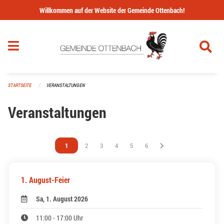
Navigation überspringen
Willkommen auf der Website der Gemeinde Ottenbach!
STARTSEITE
VERANSTALTUNGEN
Veranstaltungen
Vous êtes sur la page
1
Vous êtes sur la page
2
Vous êtes sur la page
3
Vous êtes sur la page
4
Vous êtes sur la page
5
Vous êtes sur la page
6
1. August-Feier
Sa, 1. August 2026
11:00 - 17:00 Uhr