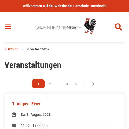
Navigation überspringen
Willkommen auf der Website der Gemeinde Ottenbach!
STARTSEITE
VERANSTALTUNGEN
Veranstaltungen
Vous êtes sur la page
1
Vous êtes sur la page
2
Vous êtes sur la page
3
Vous êtes sur la page
4
Vous êtes sur la page
5
Vous êtes sur la page
6
1. August-Feier
Sa, 1. August 2026
11:00 - 17:00 Uhr