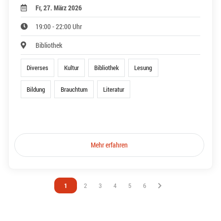
Fr, 27. März 2026
19:00 - 22:00 Uhr
Bibliothek
Diverses
Kultur
Bibliothek
Lesung
Bildung
Brauchtum
Literatur
Mehr erfahren
Vous êtes sur la page
1
Vous êtes sur la page
2
Vous êtes sur la page
3
Vous êtes sur la page
4
Vous êtes sur la page
5
Vous êtes sur la page
6