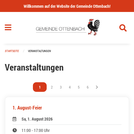
Navigation überspringen
Willkommen auf der Website der Gemeinde Ottenbach!
STARTSEITE
VERANSTALTUNGEN
Veranstaltungen
Vous êtes sur la page
1
Vous êtes sur la page
2
Vous êtes sur la page
3
Vous êtes sur la page
4
Vous êtes sur la page
5
Vous êtes sur la page
6
1. August-Feier
Sa, 1. August 2026
11:00 - 17:00 Uhr