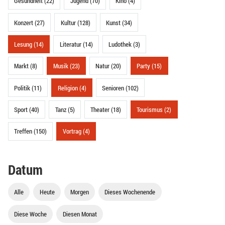
Gesundheit (22)
Jugend (70)
Kino (4)
Konzert (27)
Kultur (128)
Kunst (34)
Lesung (14)
Literatur (14)
Ludothek (3)
Markt (8)
Musik (23)
Natur (20)
Party (15)
Politik (11)
Religion (4)
Senioren (102)
Sport (40)
Tanz (5)
Theater (18)
Tourismus (2)
Treffen (150)
Vortrag (4)
Datum
Alle
Heute
Morgen
Dieses Wochenende
Diese Woche
Diesen Monat