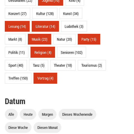
Gesundheit (22)
Jugend (70)
Kino (4)
Konzert (27)
Kultur (128)
Kunst (34)
Lesung (14)
Literatur (14)
Ludothek (3)
Markt (8)
Musik (23)
Natur (20)
Party (15)
Politik (11)
Religion (4)
Senioren (102)
Sport (40)
Tanz (5)
Theater (18)
Tourismus (2)
Treffen (150)
Vortrag (4)
Datum
Alle
Heute
Morgen
Dieses Wochenende
Diese Woche
Diesen Monat