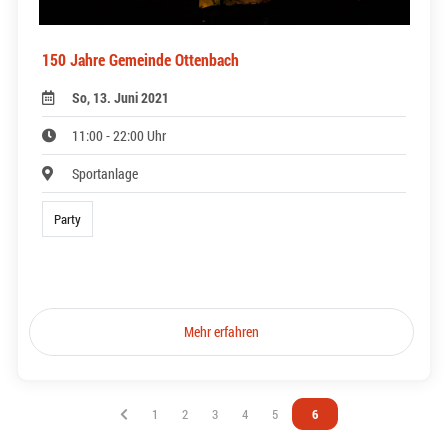
150 Jahre Gemeinde Ottenbach
So, 13. Juni 2021
11:00 - 22:00 Uhr
Sportanlage
Party
Mehr erfahren
Vous êtes sur la page
1
Vous êtes sur la page
2
Vous êtes sur la page
3
Vous êtes sur la page
4
Vous êtes sur la page
5
Vous êtes sur la page
6