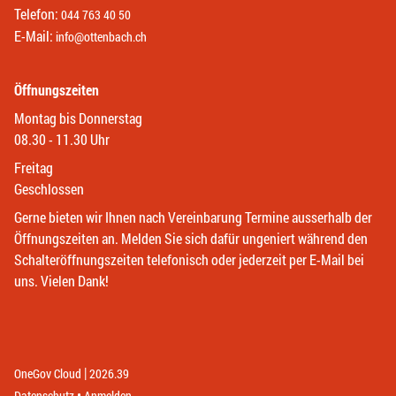
Telefon:
044 763 40 50
E-Mail:
info@ottenbach.ch
Öffnungszeiten
Montag bis Donnerstag
08.30 - 11.30 Uhr
Freitag
Geschlossen
Gerne bieten wir Ihnen nach Vereinbarung Termine ausserhalb der
Öffnungszeiten an. Melden Sie sich dafür ungeniert während den
Schalteröffnungszeiten telefonisch oder jederzeit per E-Mail bei
uns. Vielen Dank!
|
(External Link)
(External Link)
OneGov Cloud
2026.39
(External Link)
Datenschutz
Anmelden