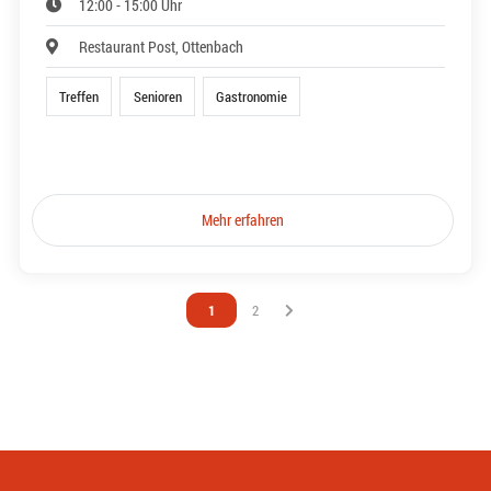
12:00 - 15:00 Uhr
Restaurant Post, Ottenbach
Treffen
Senioren
Gastronomie
Mehr erfahren
Vous êtes sur la page
1
Vous êtes sur la page
2