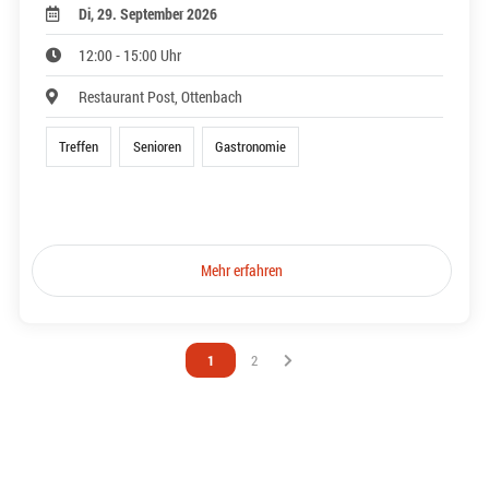
Di, 29. September 2026
12:00 - 15:00 Uhr
Restaurant Post, Ottenbach
Treffen
Senioren
Gastronomie
Mehr erfahren
Vous êtes sur la page
1
Vous êtes sur la page
2