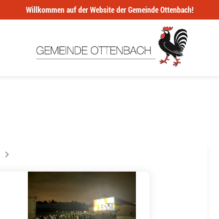
Willkommen auf der Website der Gemeinde Ottenbach!
ur la page
s êtes sur la page