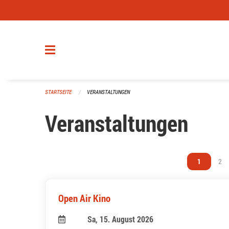
Navigation überspringen
STARTSEITE
VERANSTALTUNGEN
Veranstaltungen
Vous êtes s
1
Vou
2
Open Air Kino
Sa, 15. August 2026