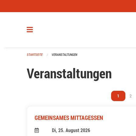
Navigation überspringen
STARTSEITE
VERANSTALTUNGEN
Veranstaltungen
Vous êtes s
1
Vou
2
GEMEINSAMES MITTAGESSEN
Di, 25. August 2026