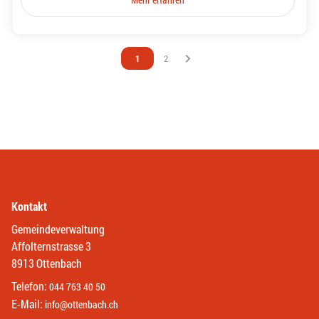
Vous êtes sur la page
1
Vous êtes sur la page
2
Kontakt
Gemeindeverwaltung
Affolternstrasse 3
8913 Ottenbach
Telefon:
044 763 40 50
E-Mail:
info@ottenbach.ch