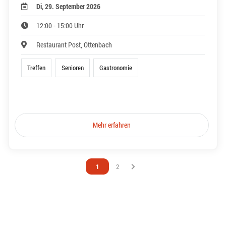
Di, 29. September 2026
12:00 - 15:00 Uhr
Restaurant Post, Ottenbach
Treffen
Senioren
Gastronomie
Mehr erfahren
Vous êtes sur la page
1
Vous êtes sur la page
2