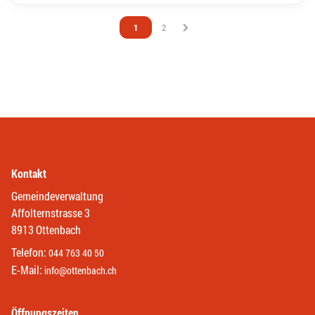
Vous êtes sur la page
1
Vous êtes sur la page
2
Kontakt
Gemeindeverwaltung
Affolternstrasse 3
8913 Ottenbach
Telefon:
044 763 40 50
E-Mail:
info@ottenbach.ch
Öffnungszeiten