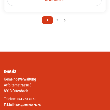
Vous êtes sur la page
1
Vous êtes sur la page
2
Kontakt
Gemeindeverwaltung
Affolternstrasse 3
8913 Ottenbach
Telefon:
044 763 40 50
E-Mail:
info@ottenbach.ch