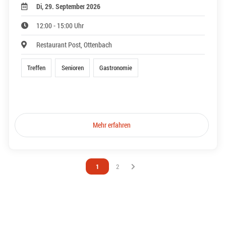
Di, 29. September 2026
12:00 - 15:00 Uhr
Restaurant Post, Ottenbach
Treffen
Senioren
Gastronomie
Mehr erfahren
Vous êtes sur la page
1
Vous êtes sur la page
2