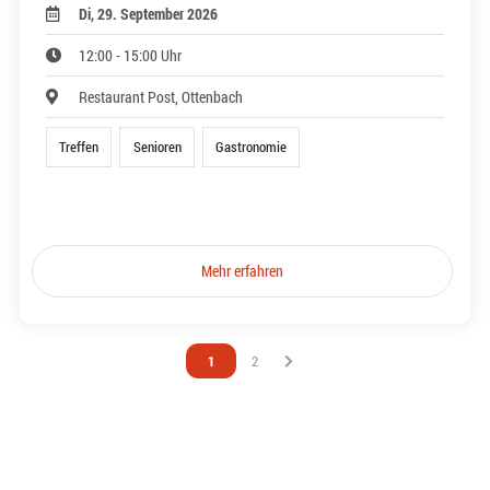
Di, 29. September 2026
12:00 - 15:00 Uhr
Restaurant Post, Ottenbach
Treffen
Senioren
Gastronomie
Mehr erfahren
Vous êtes sur la page
1
Vous êtes sur la page
2