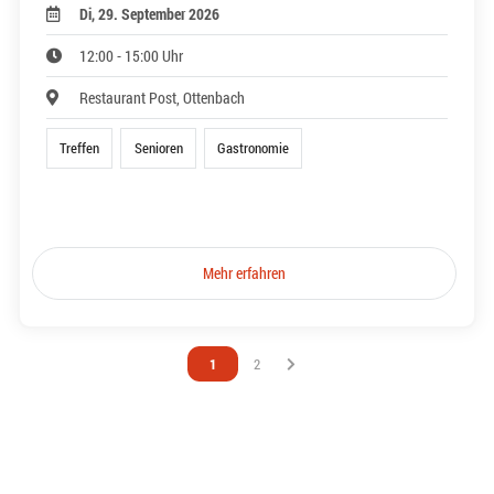
Di, 29. September 2026
12:00 - 15:00 Uhr
Restaurant Post, Ottenbach
Treffen
Senioren
Gastronomie
Mehr erfahren
Vous êtes sur la page
1
Vous êtes sur la page
2